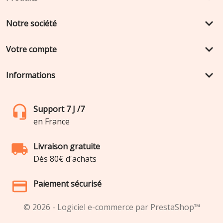
keyboard_arrow_down
Notre société
keyboard_arrow_down
Votre compte
keyboard_arrow_down
Informations
Support 7 J /7
en France
Livraison gratuite
Dès 80€ d'achats
Paiement sécurisé
© 2026 - Logiciel e-commerce par PrestaShop™