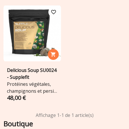
favorite_border

Delicious Soup SU0024
- Supplefit
Protéines végétales,
champignons et persil-
48,00 €
avec Papamelina
Affichage 1-1 de 1 article(s)
Boutique