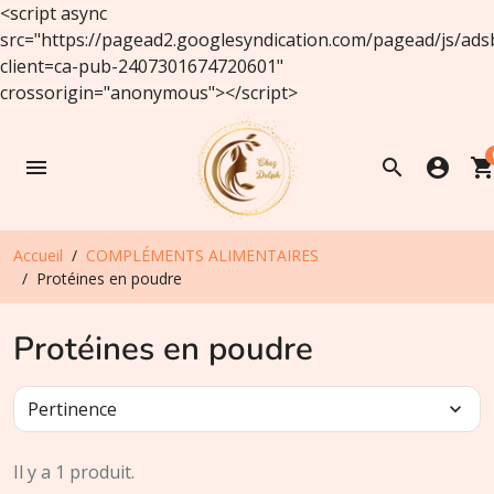
<script async
src="https://pagead2.googlesyndication.com/pagead/js/ads
client=ca-pub-2407301674720601"
crossorigin="anonymous"></script>
menu
search
account_circle
shopping_ca
Accueil
COMPLÉMENTS ALIMENTAIRES
Protéines en poudre
Protéines en poudre
Pertinence
expand_more
Il y a 1 produit.