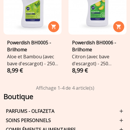


Powerdish BH0005 -
Powerdish BH0006 -
Brilhome
Brilhome
Aloe et Bambou (avec
Citron (avec bave
bave d'escargot) - 250
d'escargot) - 250
8,99 €
8,99 €
lavages
lavages
Affichage 1-4 de 4 article(s)
Boutique
PARFUMS - OLFAZETA
SOINS PERSONNELS
COMPLÉMENTS ALIMENTAIRES