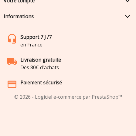
keyboard_arrow_down
Votre compte
keyboard_arrow_down
Informations
Support 7 J /7
en France
Livraison gratuite
Dès 80€ d'achats
Paiement sécurisé
© 2026 - Logiciel e-commerce par PrestaShop™