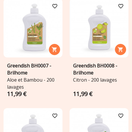
favorite_border
favorite_border


Greendish BH0007 -
Greendish BH0008 -
Brilhome
Brilhome
Aloe et Bambou - 200
Citron - 200 lavages
lavages
11,99 €
11,99 €
favorite_border
favorite_border