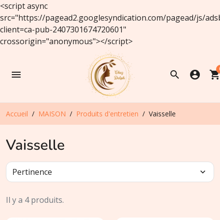
<script async
src="https://pagead2.googlesyndication.com/pagead/js/ads
client=ca-pub-2407301674720601"
crossorigin="anonymous"></script>
menu
search
account_circle
shopping_ca
Accueil
MAISON
Produits d'entretien
Vaisselle
Vaisselle
Pertinence
expand_more
Il y a 4 produits.