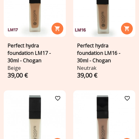


Perfect hydra
Perfect hydra
foundation LM17 -
foundation LM16 -
30ml - Chogan
30ml - Chogan
Beige
Neutrak
39,00 €
39,00 €
favorite_border
favorite_border