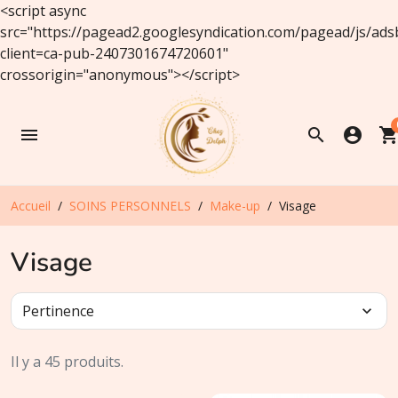
<script async
src="https://pagead2.googlesyndication.com/pagead/js/ads
client=ca-pub-2407301674720601"
crossorigin="anonymous"></script>
menu
search
account_circle
shopping_ca
Accueil
SOINS PERSONNELS
Make-up
Visage
Visage
Pertinence
expand_more
Il y a 45 produits.