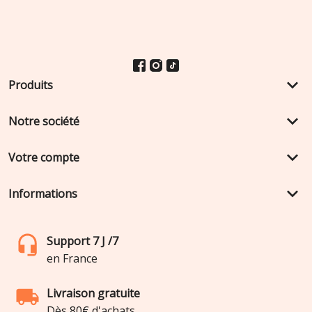
keyboard_arrow_down
Produits
keyboard_arrow_down
Notre société
keyboard_arrow_down
Votre compte
keyboard_arrow_down
Informations
Support 7 J /7
en France
Livraison gratuite
Dès 80€ d'achats