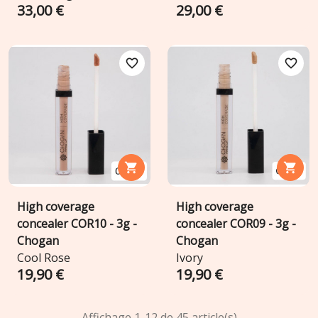
33,00 €
29,00 €
favorite_border
favorite_border


High coverage
High coverage
concealer COR10 - 3g -
concealer COR09 - 3g -
Chogan
Chogan
Cool Rose
Ivory
19,90 €
19,90 €
Affichage 1-12 de 45 article(s)