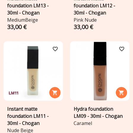
foundation LM13 -
foundation LM12 -
30ml - Chogan
30ml - Chogan
MediumBeige
Pink Nude
33,00 €
33,00 €
favorite_border
favorite_border


Instant matte
Hydra foundation
foundation LM11 -
LM09 - 30ml - Chogan
30ml - Chogan
Caramel
Nude Beige