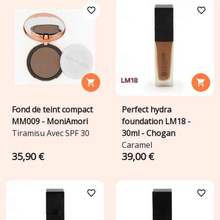
favorite_border
favorite_border


Fond de teint compact
Perfect hydra
MM009 - MoniAmori
foundation LM18 -
Tiramisu Avec SPF 30
30ml - Chogan
Caramel
35,90 €
39,00 €
favorite_border
favorite_border