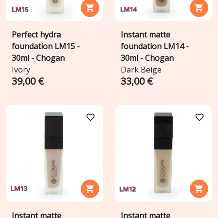


Perfect hydra
Instant matte
foundation LM15 -
foundation LM14 -
30ml - Chogan
30ml - Chogan
Ivory
Dark Beige
39,00 €
33,00 €
favorite_border
favorite_border


Instant matte
Instant matte