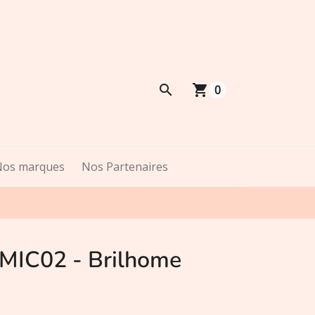
shopping_cart
0
Nos marques
Nos Partenaires
 MIC02 - Brilhome