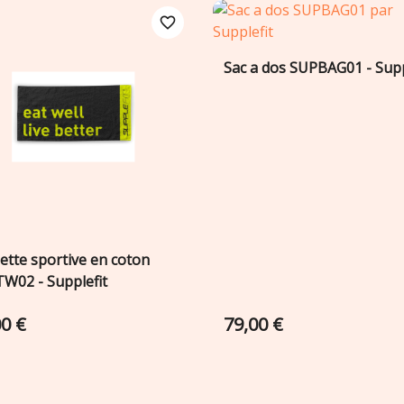
favorite_border
Sac a dos SUPBAG01 - Supp
Ajouter au panier

iette sportive en coton
Ajouter au panier

W02 - Supplefit
00 €
79,00 €