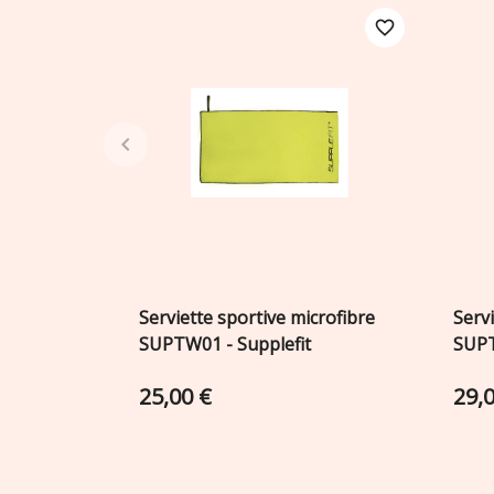
favorite_border
Serviette sportive microfibre
Serv
Ajouter au panier

SUPTW01 - Supplefit
SUPT
25,00 €
29,