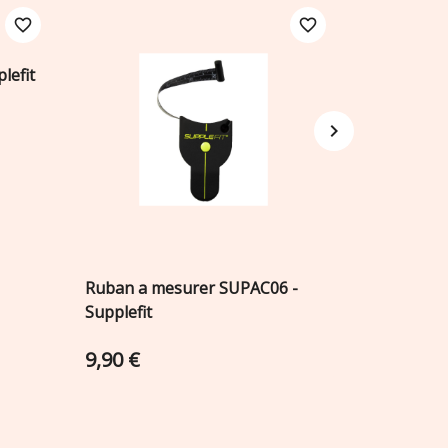
favorite_border
favorite_border
lefit
Tête de v
A

SPR2 - Br
Ruban a mesurer SUPAC06 -
Ajouter au panier

Supplefit
9,90 €
1,90 €