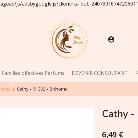
/pagead/js/adsbygoogle.js?client=ca-pub-2407301674720601"
account_circle
Familles olfactives Parfums
DEVENIR CONSULTANT
oires
Cathy - MIC02 - Brilhome
Cathy -
6,49 €