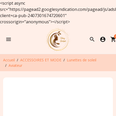
<script async
src="https://pagead2.googlesyndication.com/pagead/js/ads
client=ca-pub-2407301674720601"
crossorigin="anonymous"></script>
menu
search
account_circle
shopping_ca
Accueil
ACCESSOIRES ET MODE
Lunettes de soleil
Aviateur