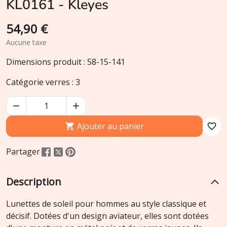
KL0161 - Kleyes
54,90 €
Aucune taxe
Dimensions produit : 58-15-141
Catégorie verres : 3


Ajouter au panier

favorite_border
Partager
Description
Lunettes de soleil pour hommes au style classique et
décisif. Dotées d'un design aviateur, elles sont dotées