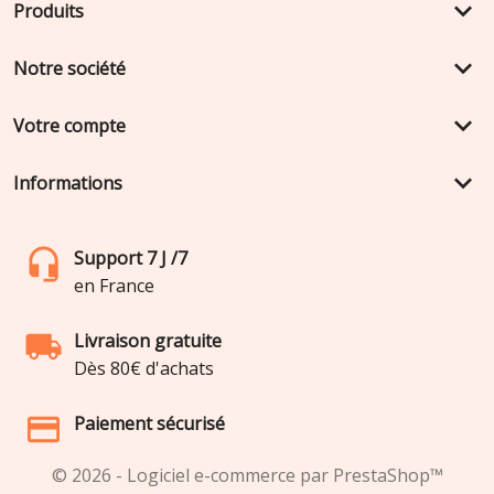
keyboard_arrow_down
Produits
keyboard_arrow_down
Notre société
keyboard_arrow_down
Votre compte
keyboard_arrow_down
Informations
Support 7 J /7
en France
Livraison gratuite
Dès 80€ d'achats
Paiement sécurisé
© 2026 - Logiciel e-commerce par PrestaShop™