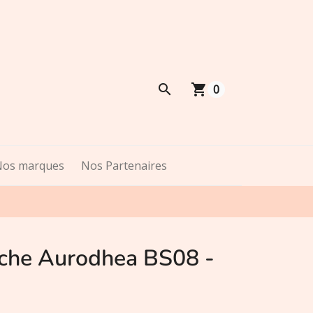
shopping_cart
0
Nos marques
Nos Partenaires
che Aurodhea BS08 -