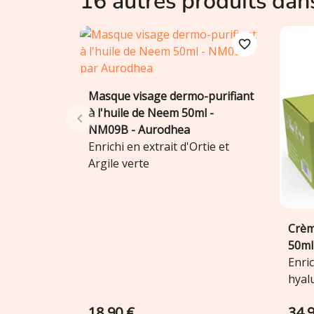
16 autres produits dan
favorite_border
Masque visage dermo-purifiant
Ajouter au panier

à l'huile de Neem 50ml -
NM09B - Aurodhea
Enrichi en extrait d'Ortie et
Argile verte
Crèm
50ml
Enric
hyal
d'Am
18,90 €
34,