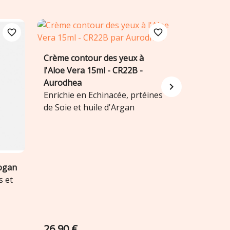
favorite_border
favorite_border
Crème contour des yeux à
Crème de 
Ajouter au panier
A


l'Aloe Vera 15ml - CR22B -
RSP05B - 
Aurodhea
Enrichi en
Enrichie en Echinacée, prtéines
E, Panthén
de Soie et huile d'Argan
hogan
s et
26,90 €
8,90 €