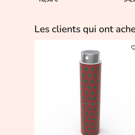
Les clients qui ont ach
favorite_b