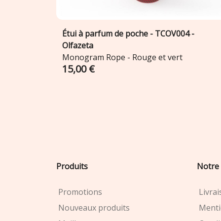
Étui à parfum de poche - TCOV004 -
Ajouter au panier

Olfazeta
Monogram Rope - Rouge et vert
15,00 €
Produits
Notre 
Promotions
Livra
Nouveaux produits
Menti