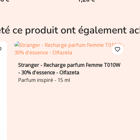
eté ce produit ont également ac
order
favorite_border
Stranger - Recharge parfum Femme T010W
Ajouter au panier

- 30% d'essence - Olfazeta
Parfum inspiré - 15 ml