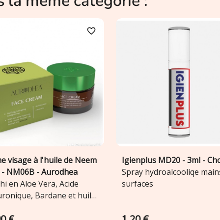
s la même catégorie :
favorite_border
e visage à l'huile de Neem
Igienplus MD20 - 3ml - C
Ajouter au panier
Ajouter au panier


 - NM06B - Aurodhea
Spray hydroalcooliqe main
hi en Aloe Vera, Acide
surfaces
uronique, Bardane et huile
ande douce
90 €
1,20 €