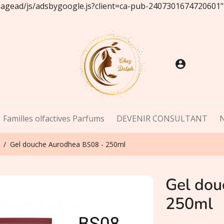
/pagead/js/adsbygoogle.js?client=ca-pub-2407301674720601"
account_circle
Familles olfactives Parfums
DEVENIR CONSULTANT
Gel douche Aurodhea BS08 - 250ml
Gel dou
250ml