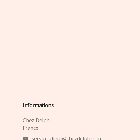
Informations
Chez Delph
France
service-client@chezdelph.com
mail