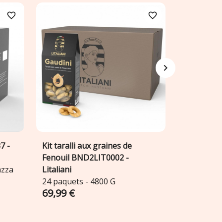
favorite_border
favorite_border
Mangiotte
A

LIT0061 - L
7 -
Kit taralli aux graines de
Ajouter au panier

Fenouil BND2LIT0002 -
azza
Litaliani
24 paquets - 4800 G
69,99 €
15,99 €