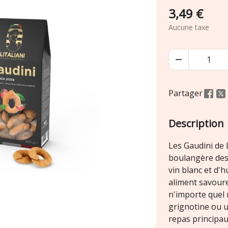
3,49 €
Aucune taxe

Partager
Description
Les Gaudini de L
boulangère des 
vin blanc et d'h
aliment savoureu
n'importe quel
grignotine ou u
repas principau