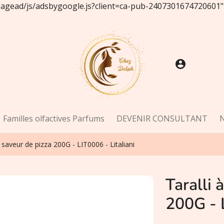
/pagead/js/adsbygoogle.js?client=ca-pub-2407301674720601"
account_circle
Familles olfactives Parfums
DEVENIR CONSULTANT
a saveur de pizza 200G - LIT0006 - Litaliani
Taralli 
200G - L