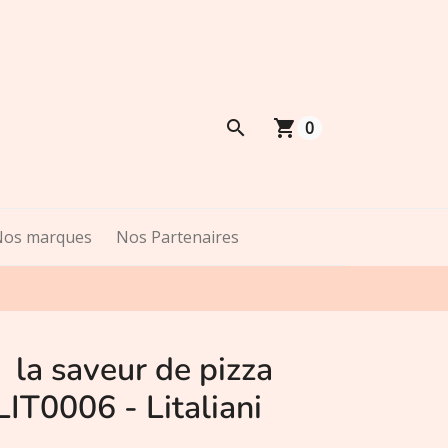
shopping_cart
0
Nos marques
Nos Partenaires
à la saveur de pizza
IT0006 - Litaliani