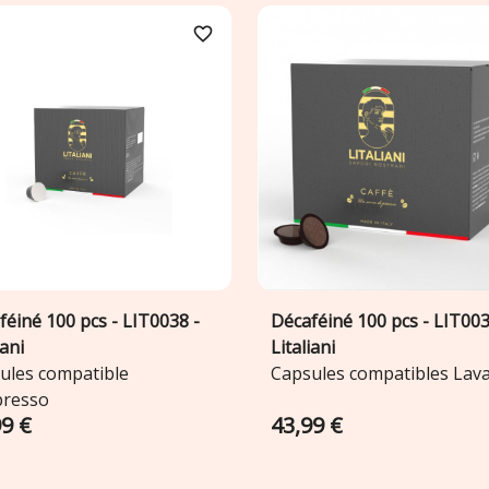
favorite_border
féiné 100 pcs - LIT0038 -
Décaféiné 100 pcs - LIT003
Ajouter au panier
Ajouter au panier


iani
Litaliani
ules compatible
Capsules compatibles Lav
resso
99 €
43,99 €