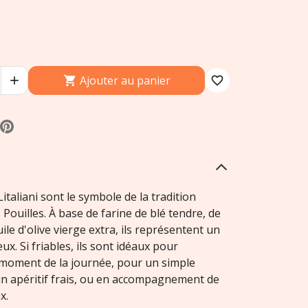
Ajouter au panier


favorite_border
italiani sont le symbole de la tradition
Pouilles. À base de farine de blé tendre, de
uile d'olive vierge extra, ils représentent un
x. Si friables, ils sont idéaux pour
 moment de la journée, pour un simple
n apéritif frais, ou en accompagnement de
x.