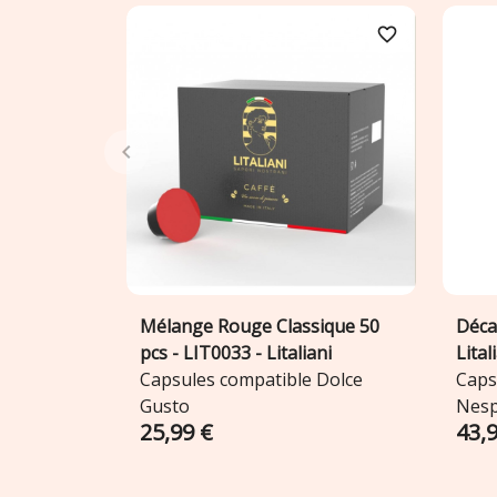
favorite_border
Mélange Rouge Classique 50
Déca
Ajouter au panier

pcs - LIT0033 - Litaliani
Lital
Capsules compatible Dolce
Caps
Gusto
Nesp
25,99 €
43,