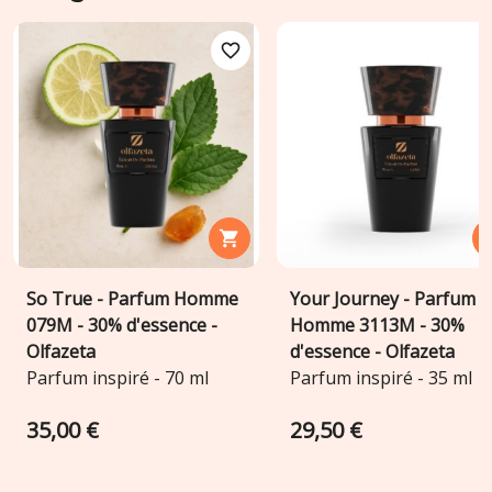
favorite_border
favori

So True - Parfum Homme
Your Journey - Parfum
079M - 30% d'essence -
Homme 3113M - 30%
Olfazeta
d'essence - Olfazeta
Parfum inspiré - 70 ml
Parfum inspiré - 35 ml
35,00 €
29,50 €