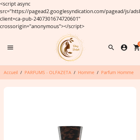
<script async
src="https://pagead2.googlesyndication.com/pagead/js/ads
client=ca-pub-2407301674720601"
crossorigin="anonymous"></script>
menu
search
account_circle
shopping_ca
Accueil
PARFUMS - OLFAZETA
Homme
Parfum Homme