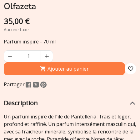
Olfazeta
35,00 €
Aucune taxe
Parfum inspiré - 70 ml


Ajouter au panier

favorite_border
Partager
Description
Un parfum inspiré de l'île de Pantelleria : frais et léger,
profond et raffiné. Un parfum intensément masculin qui,
avec sa fraîcheur minérale, symbolise la rencontre de la
mer avec la roche. Pyramide olfactive Notes de tête: