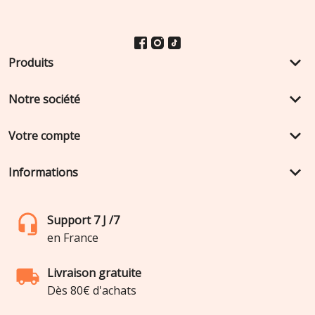
keyboard_arrow_down
Produits
keyboard_arrow_down
Notre société
keyboard_arrow_down
Votre compte
keyboard_arrow_down
Informations
Support 7 J /7
en France
Livraison gratuite
Dès 80€ d'achats