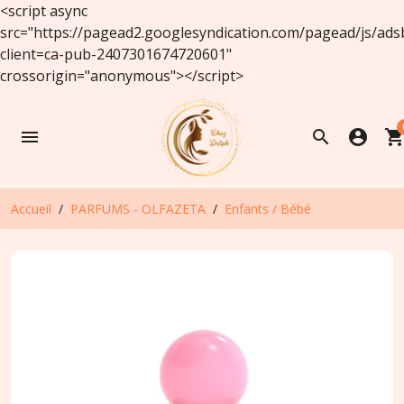
<script async
src="https://pagead2.googlesyndication.com/pagead/js/ads
client=ca-pub-2407301674720601"
crossorigin="anonymous"></script>
menu
search
account_circle
shopping_ca
Accueil
PARFUMS - OLFAZETA
Enfants / Bébé