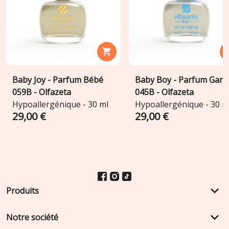

Baby Joy - Parfum Bébé
Baby Boy - Parfum Garç
059B - Olfazeta
045B - Olfazeta
Hypoallergénique - 30 ml
Hypoallergénique - 30 m
29,00 €
29,00 €
keyboard_arrow_down
Produits
keyboard_arrow_down
Notre société