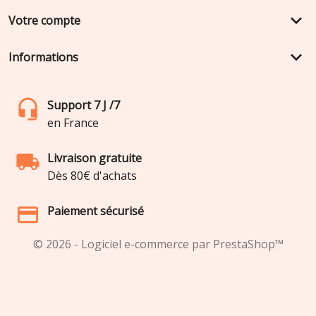
keyboard_arrow_down
Votre compte
keyboard_arrow_down
Informations
Support 7 J /7
en France
Livraison gratuite
Dès 80€ d'achats
Paiement sécurisé
© 2026 - Logiciel e-commerce par PrestaShop™