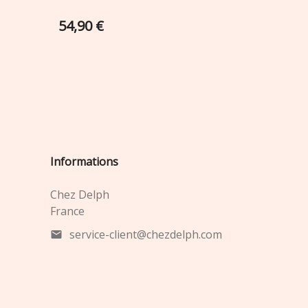
54,90 €
54,90 €
Informations
Chez Delph
France
service-client@chezdelph.com
mail