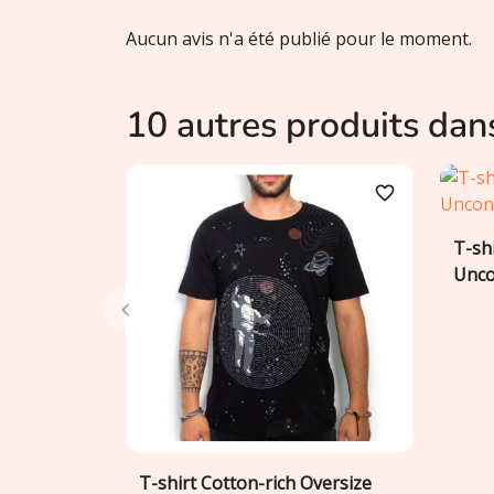
Aucun avis n'a été publié pour le moment.
10 autres produits dan
favorite_border
T-shi
Unco
T-shirt Cotton-rich Oversize
Ajouter au panier
