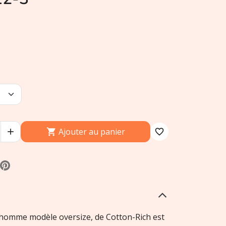
Ajouter au panier


favorite_border
 homme modèle oversize, de Cotton-Rich est