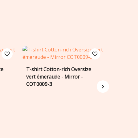
favorite_border
favorite_border
ze
T-shirt Cotton-rich Oversize
T-shirt Co
Ajouter au panier
A


vert émeraude - Mirror -
blanc - M
COT0009-3