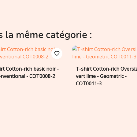
s la même catégorie :
favorite_border
rt Cotton-rich basic noir -
T-shirt Cotton-rich Oversi
Ajouter au panier
Ajouter au panier


nventional - COT0008-2
vert lime - Geometric -
COT0011-3