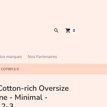
shopping_cart
0
Nos marques
Nos Partenaires
 - COT0012-3
Cotton-rich Oversize
ne - Minimal -
2-3