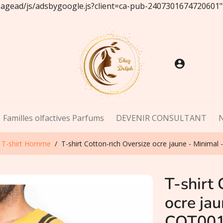
/pagead/js/adsbygoogle.js?client=ca-pub-2407301674720601"
account_circle
Familles olfactives Parfums
DEVENIR CONSULTANT
T-shirt Homme
T-shirt Cotton-rich Oversize ocre jaune - Minimal
T-shirt 
ocre jau
COT001